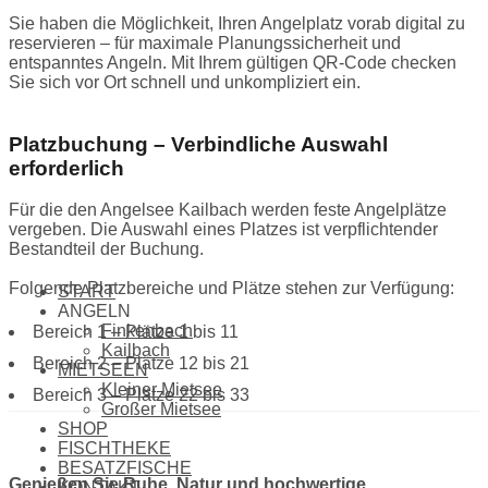
Sie haben die Möglichkeit, Ihren Angelplatz vorab digital zu
reservieren – für maximale Planungssicherheit und
entspanntes Angeln. Mit Ihrem gültigen QR-Code checken
Sie sich vor Ort schnell und unkompliziert ein.
Platzbuchung – Verbindliche Auswahl
erforderlich
Für die den Angelsee Kailbach werden feste Angelplätze
vergeben. Die Auswahl eines Platzes ist verpflichtender
Bestandteil der Buchung.
Folgende Platzbereiche und Plätze stehen zur Verfügung:
START
ANGELN
Finkenbach
Bereich 1 – Plätze 1 bis 11
Kailbach
Bereich 2 – Plätze 12 bis 21
MIETSEEN
Kleiner Mietsee
Bereich 3 – Plätze 22 bis 33
Großer Mietsee
SHOP
FISCHTHEKE
BESATZFISCHE
Genießen Sie Ruhe, Natur und hochwertige
KONTAKT