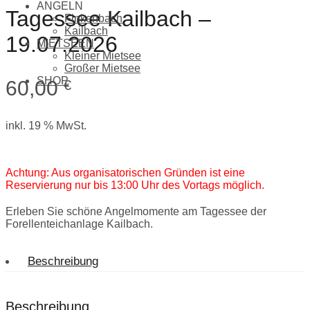
ANGELN
Tagessee Kailbach –
Finkenbach
Kailbach
19.07.2026
MIETSEEN
Kleiner Mietsee
Großer Mietsee
SHOP
60,00
€
inkl. 19 % MwSt.
Achtung: Aus organisatorischen Gründen ist eine
Reservierung nur bis 13:00 Uhr des Vortags möglich.
Erleben Sie schöne Angelmomente am Tagessee der
Forellenteichanlage Kailbach.
Beschreibung
Beschreibung