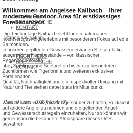
Willkommen am Angelsee Kailbach – Ihrer
modernen Outdoor-Area für erstklassiges
FISCHTHEKE
Forellenangeln
BESATZFISCHE
KONTAKT
Die Teichanlage Kailbach steht für ein naturnahes,
hochwertiges Angelerlebnis mit besonderem Fokus auf edle
Salmoniden.
In unseren gepflegten Gewässern erwarten Sie sorgfältig
ausgewählte Fischbestände – von klassischer
FISCHTHEKE
Regenbogenforelle
BESATZFISCHE
über Saiblinge und Seeforellen bis hin zu besonderen
KONTAKT
Zuchtformen wie Tigerforelle und weiteren exklusiven
Forellenarten.
Qualität, Nachhaltigkeit und ein respektvoller Umgang mit
Natur und Tier stehen dabei stets im Mittelpunkt.
Cart : 0 Items -
0,00
€
Korb (0)
Wir bitten alle Gäste, die Anlage sauber zu halten, Rücksicht
auf andere Angler zu nehmen und die geltenden Angel-
und Gewässerschutzregeln einzuhalten. Nur so können wir
gemeinsam die besondere Atmosphäre dieses Ortes
bewahren.