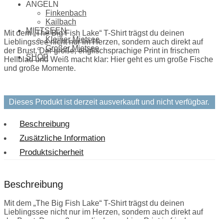
ANGELN
Finkenbach
Kailbach
MIETSEEN
Mit dem „The Big Fish Lake“ T-Shirt trägst du deinen
Kleiner Mietsee
Lieblingssee nicht nur im Herzen, sondern auch direkt auf
Großer Mietsee
der Brust. Der große, englischsprachige Print in frischem
SHOP
Hellblau und Weiß macht klar: Hier geht es um große Fische
und große Momente.
Dieses Produkt ist derzeit ausverkauft und nicht verfügbar.
Beschreibung
Zusätzliche Information
Produktsicherheit
Beschreibung
Mit dem „The Big Fish Lake“ T-Shirt trägst du deinen
Lieblingssee nicht nur im Herzen, sondern auch direkt auf