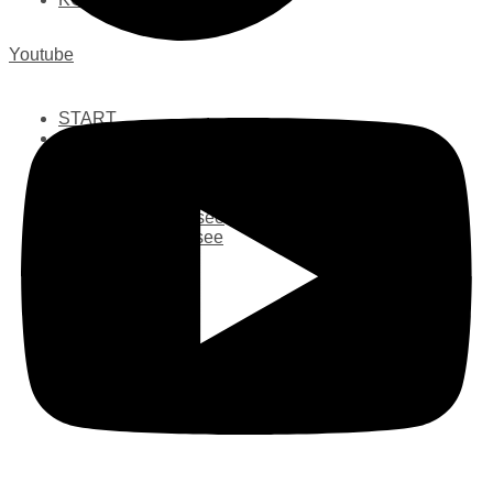
Youtube
START
ANGELN
Finkenbach
Kailbach
MIETSEEN
Kleiner Mietsee
Großer Mietsee
SHOP
FISCHTHEKE
BESATZFISCHE
KONTAKT