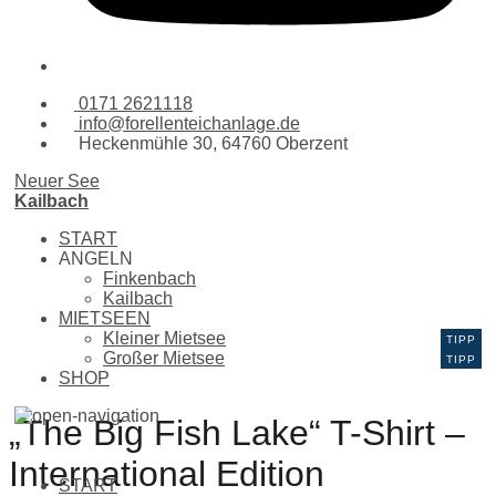
0171 2621118
info@forellenteichanlage.de
Heckenmühle 30, 64760 Oberzent
Neuer See
Kailbach
START
ANGELN
Finkenbach
Kailbach
MIETSEEN
Kleiner Mietsee
Großer Mietsee
SHOP
„The Big Fish Lake“ T-Shirt –
International Edition
START