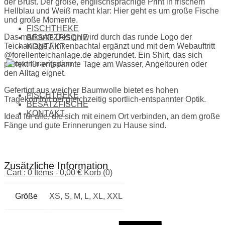
der Brust. Der große, englischsprachige Print in frischem
Hellblau und Weiß macht klar: Hier geht es um große Fische
und große Momente.
FISCHTHEKE
Das markante Design wird durch das runde Logo der
BESATZFISCHE
Teichanlage Finkenbachtal ergänzt und mit dem Webauftritt
KONTAKT
@forellenteichanlage.de abgerundet. Ein Shirt, das sich
perfekt für entspannte Tage am Wasser, Angeltouren oder
den Alltag eignet.
Gefertigt aus weicher Baumwolle bietet es hohen
FISCHTHEKE
Tragekomfort bei gleichzeitig sportlich-entspannter Optik.
BESATZFISCHE
KONTAKT
Ideal für alle, die sich mit einem Ort verbinden, an dem große
Fänge und gute Erinnerungen zu Hause sind.
Zusätzliche Information
Cart : 0 Items -
0,00
€
Korb (0)
Größe
XS, S, M, L, XL, XXL