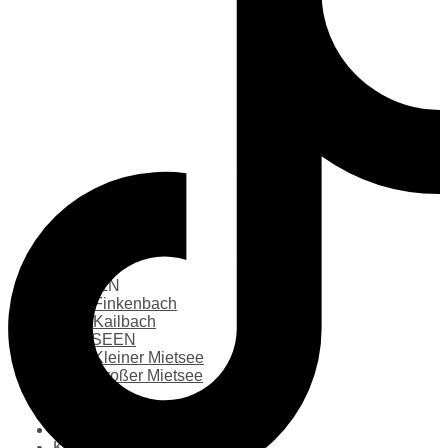
START
ANGELN
Finkenbach
Kailbach
MIETSEEN
Kleiner Mietsee
Großer Mietsee
SHOP
FISCHTHEKE
BESATZFISCHE
KONTAKT