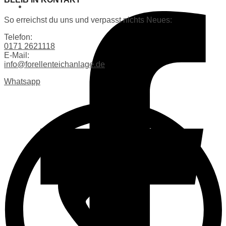
So erreichst du uns und verpasst nichts Neues:
Telefon:
0171 2621118
E-Mail:
info@forellenteichanlage.de
Whatsapp