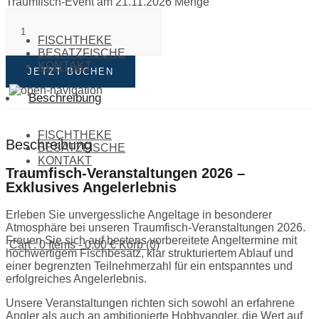
Traumfisch-Event am 21.11.2026 Menge
FISCHTHEKE
BESATZFISCHE
KONTAKT
JETZT BUCHEN
Beschreibung
FISCHTHEKE
Beschreibung
BESATZFISCHE
KONTAKT
Traumfisch-Veranstaltungen 2026 –
Exklusives Angelerlebnis
Erleben Sie unvergessliche Angeltage in besonderer
Atmosphäre bei unseren Traumfisch-Veranstaltungen 2026.
Freuen Sie sich auf bestens vorbereitete Angeltermine mit
Cart : 0 Items -
0,00
€
Korb (0)
hochwertigem Fischbesatz, klar strukturiertem Ablauf und
einer begrenzten Teilnehmerzahl für ein entspanntes und
erfolgreiches Angelerlebnis.
Unsere Veranstaltungen richten sich sowohl an erfahrene
Angler als auch an ambitionierte Hobbyangler, die Wert auf