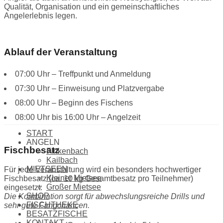
Qualität, Organisation und ein gemeinschaftliches
Angelerlebnis legen.
Ablauf der Veranstaltung
07:00 Uhr – Treffpunkt und Anmeldung
07:30 Uhr – Einweisung und Platzvergabe
08:00 Uhr – Beginn des Fischens
08:00 Uhr bis 16:00 Uhr – Angelzeit
START
ANGELN
Fischbesatz
Finkenbach
Kailbach
MIETSEEN
Für jede Veranstaltung wird ein besonders hochwertiger
Kleiner Mietsee
Fischbesatz (ca. 10 kg Gesamtbesatz pro Teilnehmer)
Großer Mietsee
eingesetzt:
SHOP
Die Kombination sorgt für abwechslungsreiche Drills und
FISCHTHEKE
sehr gute Fangchancen.
BESATZFISCHE
KONTAKT