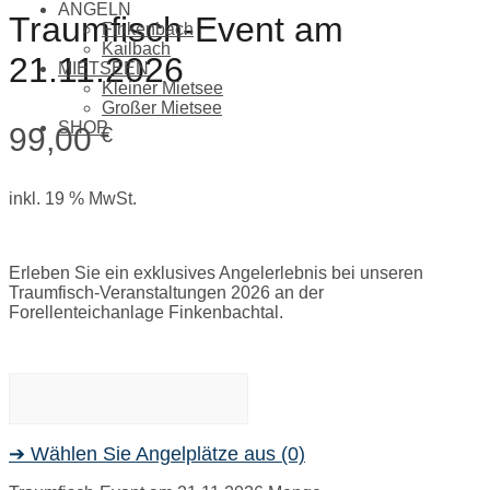
ANGELN
Traumfisch-Event am
Finkenbach
Kailbach
21.11.2026
MIETSEEN
Kleiner Mietsee
Großer Mietsee
SHOP
99,00
€
inkl. 19 % MwSt.
Erleben Sie ein exklusives Angelerlebnis bei unseren
Traumfisch-Veranstaltungen 2026 an der
Forellenteichanlage Finkenbachtal.
➔ Wählen Sie Angelplätze aus
(0)