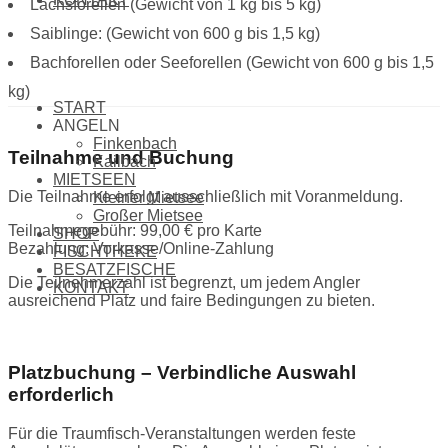
Lachsforellen (Gewicht von 1 kg bis 5 kg)
Saiblinge: (Gewicht von 600 g bis 1,5 kg)
Bachforellen oder Seeforellen (Gewicht von 600 g bis 1,5
kg)
START
ANGELN
Finkenbach
Teilnahme und Buchung
Kailbach
MIETSEEN
Die Teilnahme erfolgt ausschließlich mit Voranmeldung.
Kleiner Mietsee
Großer Mietsee
Teilnahmegebühr: 99,00 € pro Karte
SHOP
Bezahlung: Vorkasse/Online-Zahlung
FISCHTHEKE
BESATZFISCHE
Die Teilnehmerzahl ist begrenzt, um jedem Angler
KONTAKT
ausreichend Platz und faire Bedingungen zu bieten.
Platzbuchung – Verbindliche Auswahl
erforderlich
Für die Traumfisch-Veranstaltungen werden feste